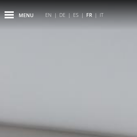
CHAMBRE SOLO
FEATURED - SLIDES
EN
|
DE
|
ES
|
FR
|
IT
MENU