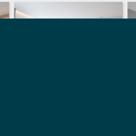
ACHAT ANTICIPÉ -
ÉCONOMISEZ 15 %
Économisez en réservant
maintenant et pré-payez votre
séjour.
LONGER AND SAVE 20% (3 NIGHTS OR MORE)
RÉSERVEZ
- ACHAT ANTICIPÉ