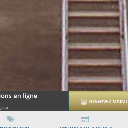
01
ions en ligne
RÉSERVEZ MAIN
 garanti