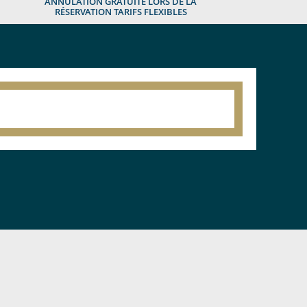
ANNULATION GRATUITE LORS DE LA
RÉSERVATION TARIFS FLEXIBLES
QUEL