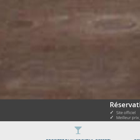
Réservat
✓
Site officiel
✓
Meilleur prix