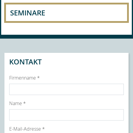
SEMINARE
KONTAKT
title
Firmenname *
form id
Name *
E-Mail-Adresse *