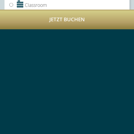
Classroom
JETZT BUCHEN
Banquet
U-Tafel
T-Tafel
Boardroom
I -Tafel
Cocktail
Anderes
Konferenz-Service