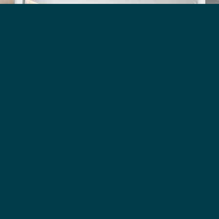
ACQUISTO ANTICIPATO -
RISPARMIA IL 15%
Risparmia prenotando ora e
pagando in anticipo il tuo
soggiorno.
LONGER AND SAVE 20% (3 NIGHTS OR MORE)
PRENOTA
- ACQUISTO ANTIC