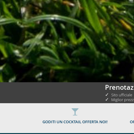
Prenotaz
✓
Sito ufficiale
✓
Miglior prezz
GODITI UN COCKTAIL OFFERTA NOI!
OF