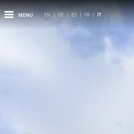
FEATURED - SLIDES
EN
|
DE
|
ES
|
FR
|
IT
MENU