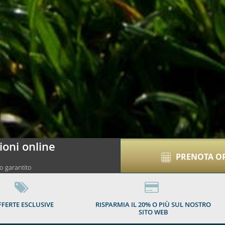
01
ioni online
PRENOTA O
o garantito
FERTE ESCLUSIVE
RISPARMIA IL 20% O PIÙ SUL NOSTRO
SITO WEB