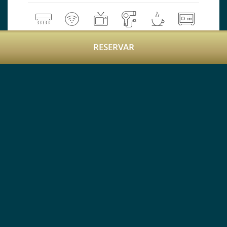
RESERVAR
Las Características Incluyen:
Cama Extra Grande o Dos Camas
Individuales
Aire acondicionado
Wi-Fi de alta velocidad gratuito
Amplia habitación de planta abierta con
zona de estar
Menú de servicio a la habitación las 24
horas
Televisor SMART LED de 40 pulgadas con