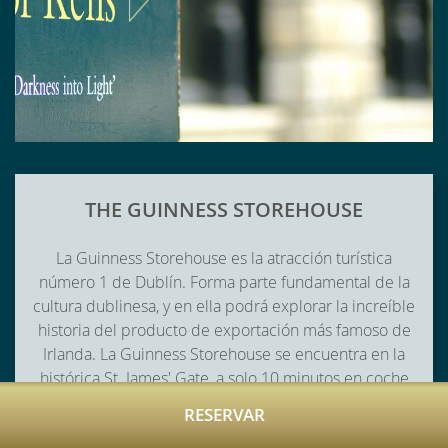
THE GUINNESS STOREHOUSE
La Guinness Storehouse es la atracción turística
número 1 de Dublín. Forma parte fundamental de la
cultura dublinesa, y en ella podrá explorar la increíble
historia del producto de exportación más famoso de
Irlanda. La Guinness Storehouse se encuentra en la
histórica St. James' Gate, a solo 10 minutos en coche
del hotel.
RESERVAR