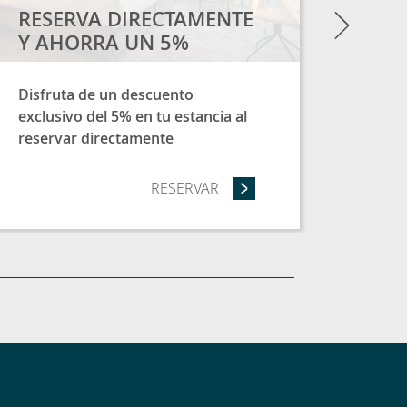
Next
RESERVA DIRECTAMENTE
Y AHORRA UN 5%
Disfruta de un descuento
exclusivo del 5% en tu estancia al
reservar directamente
IPADA - ALOJAMIENTO Y DESAYUNO - AHORRA UN 15%
RESERVAR
- RESERVA DIRECTAMENTE 