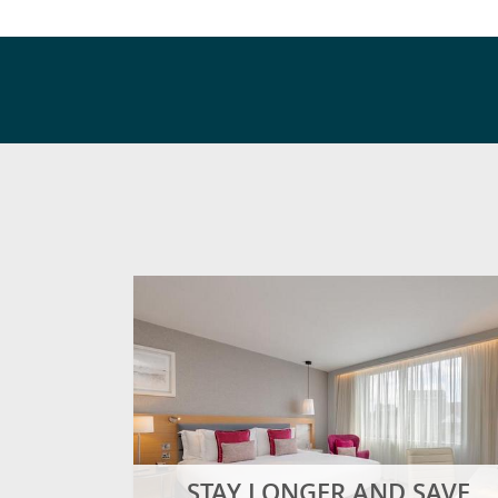
na y
AR
- ALGO SUITE!
STAY LONGER AND SAVE