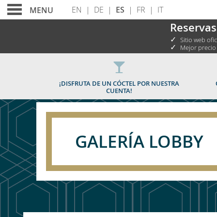
EN
|
DE
|
ES
|
FR
|
IT
MENU
Reservas
✓
Sitio web ofic
✓
Mejor precio
GALERÍA LOBBY
¡DISFRUTA DE UN CÓCTEL POR NUESTRA
CUENTA!
GALERÍA LOBBY