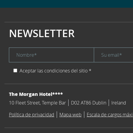
NEWSLETTER
Nombre *
Su email *
title
Aceptar las condiciones del sitio
*
Aviso legal
form i
DIRECCIÓN
The Morgan Hotel****
10 Fleet Street, Temple Bar
D02 AT86 Dublin
Ireland
Política de privacidad
Mapa web
Escala de cargos máx