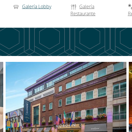
Galería Lobby
Galería
Restaurante
R