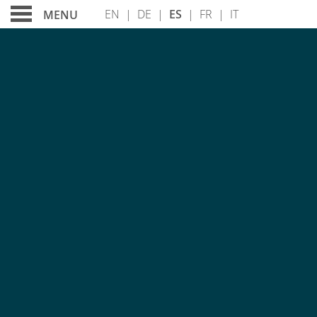
EN
|
DE
|
ES
|
FR
|
IT
MENU